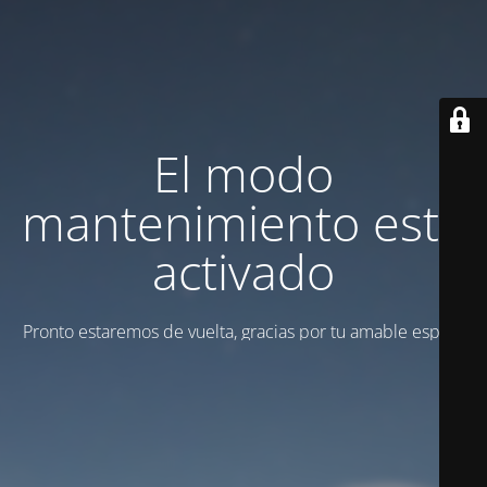
El modo
mantenimiento está
activado
Pronto estaremos de vuelta, gracias por tu amable espera