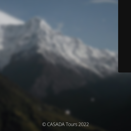
© CASADA Tours 2022